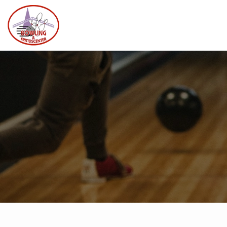
Gå
til
hovedindhold